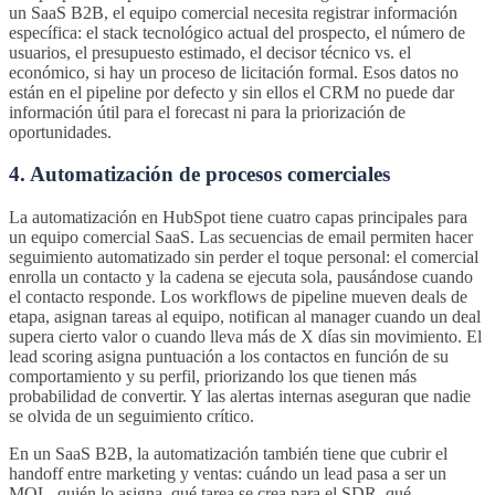
un SaaS B2B, el equipo comercial necesita registrar información
específica: el stack tecnológico actual del prospecto, el número de
usuarios, el presupuesto estimado, el decisor técnico vs. el
económico, si hay un proceso de licitación formal. Esos datos no
están en el pipeline por defecto y sin ellos el CRM no puede dar
información útil para el forecast ni para la priorización de
oportunidades.
4. Automatización de procesos comerciales
La automatización en HubSpot tiene cuatro capas principales para
un equipo comercial SaaS. Las secuencias de email permiten hacer
seguimiento automatizado sin perder el toque personal: el comercial
enrolla un contacto y la cadena se ejecuta sola, pausándose cuando
el contacto responde. Los workflows de pipeline mueven deals de
etapa, asignan tareas al equipo, notifican al manager cuando un deal
supera cierto valor o cuando lleva más de X días sin movimiento. El
lead scoring asigna puntuación a los contactos en función de su
comportamiento y su perfil, priorizando los que tienen más
probabilidad de convertir. Y las alertas internas aseguran que nadie
se olvida de un seguimiento crítico.
En un SaaS B2B, la automatización también tiene que cubrir el
handoff entre marketing y ventas: cuándo un lead pasa a ser un
MQL, quién lo asigna, qué tarea se crea para el SDR, qué