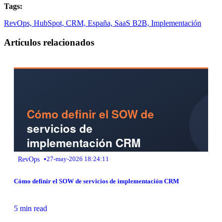
Tags:
RevOps,
HubSpot,
CRM,
España,
SaaS B2B,
Implementación
Artículos relacionados
•
RevOps
27-may-2026 18:24:11
Cómo definir el SOW de servicios de implementación CRM
5 min read