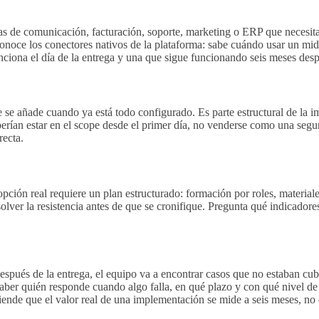
 de comunicación, facturación, soporte, marketing o ERP que necesitan
onoce los conectores nativos de la plataforma: sabe cuándo usar un mi
unciona el día de la entrega y una que sigue funcionando seis meses desp
se añade cuando ya está todo configurado. Es parte estructural de la 
eberían estar en el scope desde el primer día, no venderse como una seg
recta.
ción real requiere un plan estructurado: formación por roles, materiales
lver la resistencia antes de que se cronifique. Pregunta qué indicadores
espués de la entrega, el equipo va a encontrar casos que no estaban cu
s saber quién responde cuando algo falla, en qué plazo y con qué nivel d
ende que el valor real de una implementación se mide a seis meses, no e