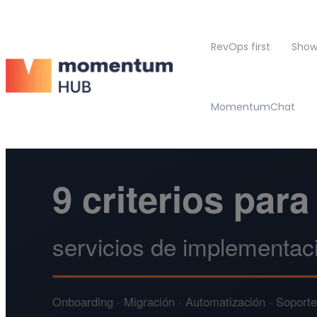
RevOps first
Show
MomentumChat