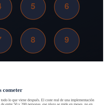
s cometer
 todo lo que viene después. El coste real de una implementación
s de entre 50 y 200 personas, ese plazo se mide en meses, no en