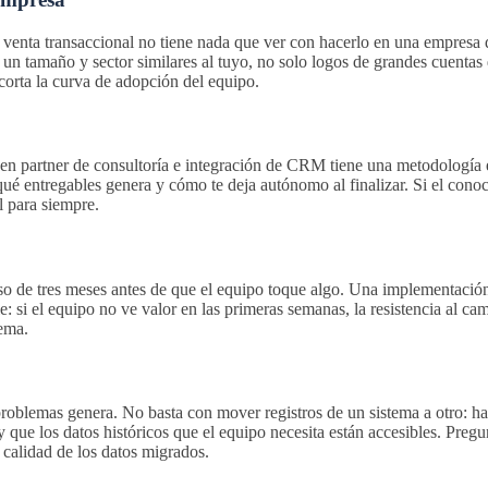
nta transaccional no tiene nada que ver con hacerlo en una empresa de 
un tamaño y sector similares al tuyo, no solo logos de grandes cuentas 
corta la curva de adopción del equipo.
n partner de consultoría e integración de CRM tiene una metodología e
ué entregables genera y cómo te deja autónomo al finalizar. Si el cono
l para siempre.
 de tres meses antes de que el equipo toque algo. Una implementación 
: si el equipo no ve valor en las primeras semanas, la resistencia al ca
tema.
roblemas genera. No basta con mover registros de un sistema a otro: ha
y que los datos históricos que el equipo necesita están accesibles. Pre
calidad de los datos migrados.