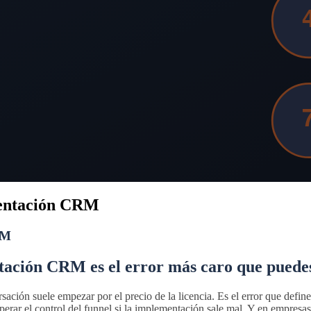
ementación CRM
RM
ntación CRM es el error más caro que puede
ón suele empezar por el precio de la licencia. Es el error que define
perar el control del funnel si la implementación sale mal. Y en empresa