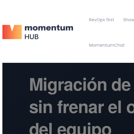
RevOps first
Show
MomentumChat