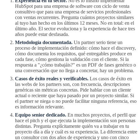
Experiencia en tu sector.
No es lo mismo implementar
HubSpot para una empresa de software con ciclo de venta
consultivo que para una empresa de servicios profesionales
con ventas recurrentes. Pregunta cuántos proyectos similares
al tuyo han hecho en los últimos 12 meses. No en total: en el
último año. El sector evoluciona y la experiencia de hace tres
años puede estar desfasada.
Metodología documentada.
Un partner serio tiene un
proceso de implementación definido: cómo hace el discovery,
cómo documenta los requisitos, qué entregables produce en
cada fase, cómo gestiona la validación con el cliente. Si la
respuesta a "¿cómo trabajáis?" es un PDF de fases genérico o
una conversación que no llega a concretar, hay un problema.
Casos de éxito reales y verificables.
Los casos de éxito en
las webs de los partners son, con frecuencia, descripciones
genéricas sin métricas concretas. Pide hablar con un cliente
actual o reciente que haya pasado por un proyecto similar. Si
el partner se niega o no puede facilitar ninguna referencia, eso
es información relevante.
Equipo senior dedicado.
En muchos proyectos, el perfil que
hace el pitch y el que ejecuta la implementación son personas
distintas. Pregunta explícitamente quién va a trabajar en tu
proyecto día a día y cuál es su experiencia. La diferencia entre
un consultor con dos años de experiencia y uno con cinco