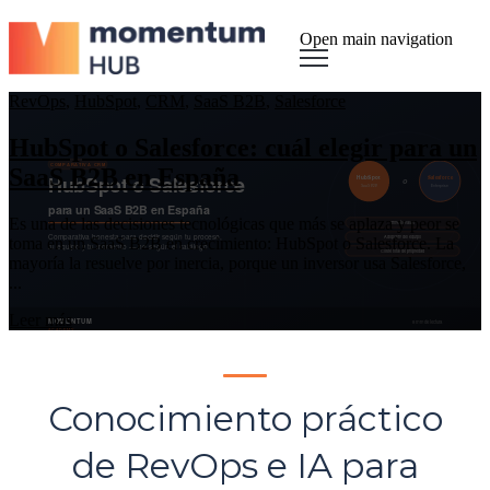
Open main navigation
RevOps
,
HubSpot
,
CRM
,
SaaS B2B
,
Salesforce
HubSpot o Salesforce: cuál elegir para un
SaaS B2B en España
Es una de las decisiones tecnológicas que más se aplaza y peor se
toma en un SaaS B2B en crecimiento: HubSpot o Salesforce. La
mayoría la resuelve por inercia, porque un inversor usa Salesforce,
...
Leer más
Conocimiento práctico
de RevOps e IA para